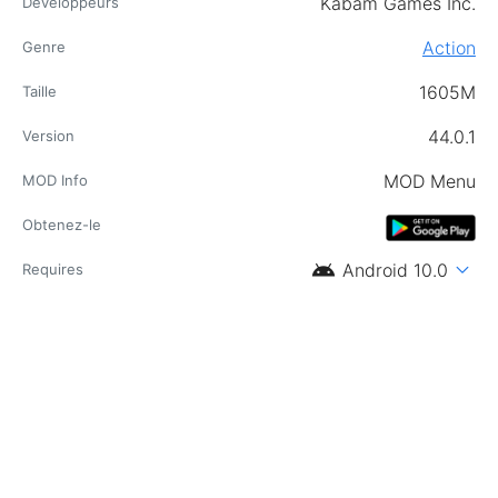
Kabam Games Inc.
Développeurs
Action
Genre
1605M
Taille
44.0.1
Version
MOD Menu
MOD Info
Obtenez-le
android
expand_more
Android 10.0
Requires