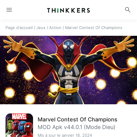
menu
search
Page d'accueil
/
Jeux
/
Action
/
Marvel Contest Of Champions
Marvel Contest Of Champions
MOD Apk v44.0.1 (Mode Dieu)
Mis à jour le janvier 18, 2024