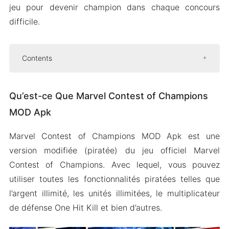
jeu pour devenir champion dans chaque concours
difficile.
Contents
Qu’est-ce Que Marvel Contest of Champions
MOD Apk
Qu’est-ce Que Marvel Contest of Champions
Caractéristiques de Marvel Contest of
MOD Apk
Champions MOD Apk
Marvel Contest of Champions MOD Apk est une
Unités illimitées
version modifiée (piratée) du jeu officiel Marvel
Argent illimité
Contest of Champions. Avec lequel, vous pouvez
Tuer en un seul coup
utiliser toutes les fonctionnalités piratées telles que
Système anti-interdiction
l’argent illimité, les unités illimitées, le multiplicateur
Cristaux illimités
de défense One Hit Kill et bien d’autres.
Comment Télécharger et Installer Marvel