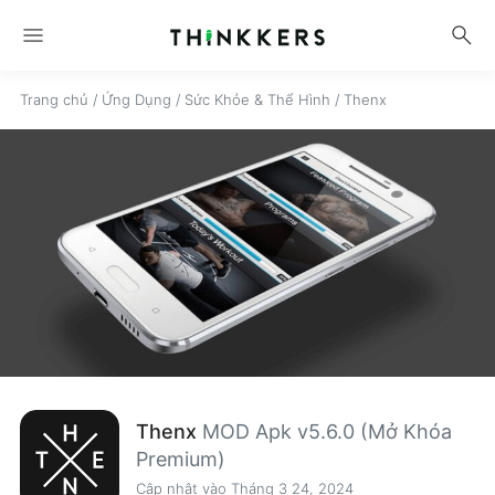
menu
search
Trang chủ
/
Ứng Dụng
/
Sức Khỏe & Thể Hình
/
Thenx
Thenx
MOD Apk v5.6.0 (Mở Khóa
Premium)
Cập nhật vào Tháng 3 24, 2024