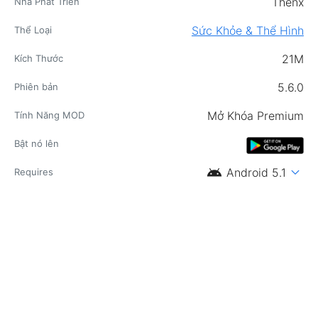
Thenx
Nhà Phát Triển
Sức Khỏe & Thể Hình
Thể Loại
21M
Kích Thước
5.6.0
Phiên bản
Mở Khóa Premium
Tính Năng MOD
Bật nó lên
android
expand_more
Android 5.1
Requires