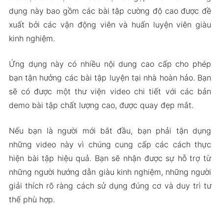
động lực
dụng này bao gồm các bài tập cường độ cao được đề
xuất bởi các vận động viên và huấn luyện viên giàu
Phiên Bản APK Mod của Thenx
kinh nghiệm.
Tính năng Mod
Tải Xuống Thenx Apk & MOD cho Android 2024
Ứng dụng này có nhiều nội dung cao cấp cho phép
bạn tận hưởng các bài tập luyện tại nhà hoàn hảo. Bạn
sẽ có được một thư viện video chi tiết với các bản
demo bài tập chất lượng cao, được quay đẹp mắt.
Nếu bạn là người mới bắt đầu, bạn phải tận dụng
những video này vì chúng cung cấp các cách thực
hiện bài tập hiệu quả. Bạn sẽ nhận được sự hỗ trợ từ
những người hướng dẫn giàu kinh nghiệm, những người
giải thích rõ ràng cách sử dụng đúng cơ và duy trì tư
thế phù hợp.