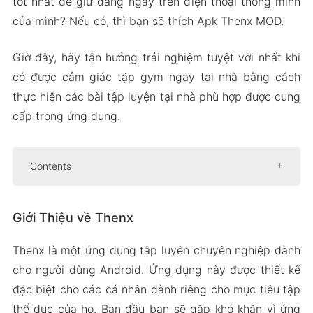
tốt nhất để giữ dáng ngay trên điện thoại thông minh
của mình? Nếu có, thì bạn sẽ thích Apk Thenx MOD.
Giờ đây, hãy tận hưởng trải nghiệm tuyệt vời nhất khi
có được cảm giác tập gym ngay tại nhà bằng cách
thực hiện các bài tập luyện tại nhà phù hợp được cung
cấp trong ứng dụng.
Contents
Giới Thiệu về Thenx
Giới Thiệu về Thenx
Các chương trình tập luyện có thể tùy
chỉnh
Thenx là một ứng dụng tập luyện chuyên nghiệp dành
Theo dõi tiến độ tuyệt vời
cho người dùng Android. Ứng dụng này được thiết kế
Đo lường sự tiến triển để đạt được lợi ích
đặc biệt cho các cá nhân dành riêng cho mục tiêu tập
Cộng đồng tuyệt vời của những người có
thể dục của họ. Ban đầu bạn sẽ gặp khó khăn vì ứng